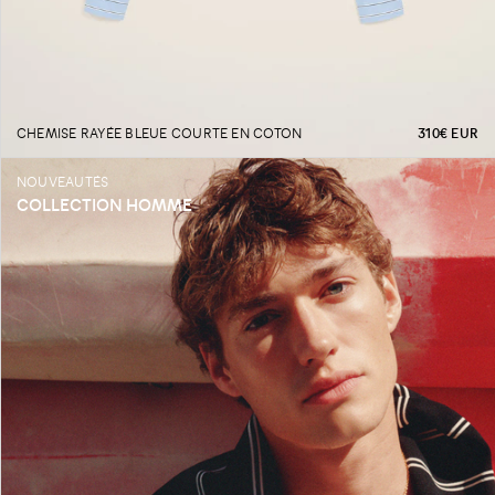
PRIX
CHEMISE RAYÉE BLEUE COURTE EN COTON
310€ EUR
NOUVEAUTÉS
COLLECTION HOMME