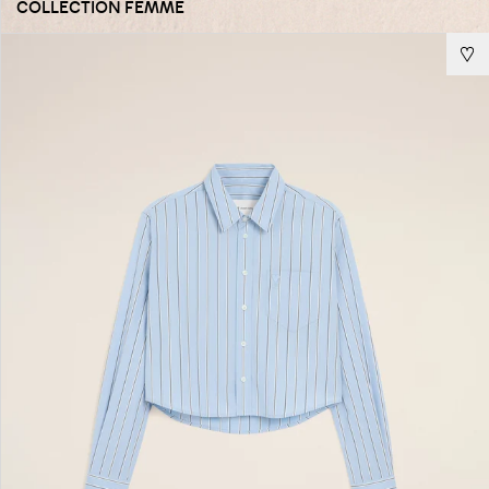
COLLECTION FEMME
CAROUSEL HEADING