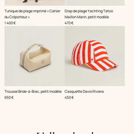
,
,
Tunique de plage imprimé « Cahier
Drap de plage Yachting Tatoo
du Colporteur »
Maillon Marin, petit modèle
Prix
Prix
1 400 €
470 €
,
,
Trousse Bride-à-Brac, petit modèle
Casquette Davis Riviera
Prix
Prix
650 €
450 €