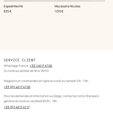
,
,
Espadrilles Nil
Mocassins Nicolas
Prix
Prix
635 €
1 010 €
SERVICE CLIENT
Whatsapp France:
+33 1 40 17 47 00
.
Du lundi au samedi de 9h à 18h30.
Magasins et commandes en ligne du lundi au samedi 10h - 19h :
+33 (0)1 40 17 47 00
Pour les demandes d’information au Siège, contactez notre Standard
général du lundi au vendredi 8h30 - 18h :
+33 (0)1 40 17 47 17