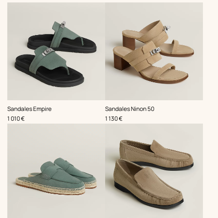
,
,
Sandales Empire
Sandales Ninon 50
Prix
Prix
1 010 €
1 130 €