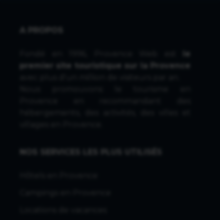
A PROPOS
Fondé en 1996, Provence Web est
le
premier site touristique sur la Provence
avec plus d'un million de visiteurs par an.
Nous promouvons le tourisme en
Provence en recommandant des
hébergements, des activités, des villes et
villages en Provence.
NOS SERVICES LES PLUS UTILISÉS
Hôtels en Provence
Campings en Provence
Locations de vacances