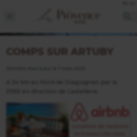
FR
EN
Ouvrir la barre de navigation
COMPS SUR ARTUBY
Dernière mise à jour le 7 mars 2026
A 34 km au Nord de Draguignan par la
D955 en direction de Castellane.