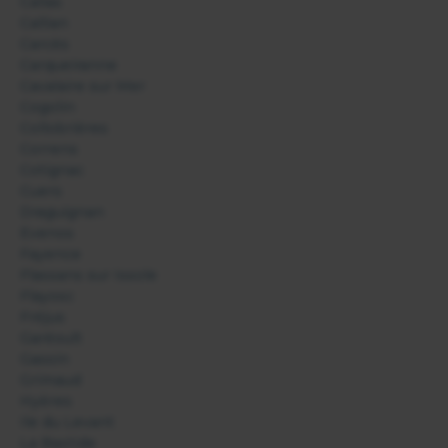
Callas
Callian
Carcès
Carqueiranne
Cavalaire sur Mer
Cogolin
Collobrières
Correns
Cotignac
Cuers
Draguignan
Evenos
Fayence
Flassans sur Issole
Flayosc
Fréjus
Garéoult
Gassin
Grimaud
Hyères
Ile du Levant
La Bastide