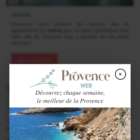
Airbnb
Découvrez notre sélection de maisons, villas et
appartements sur
Airbnb
pour un séjour authentique dans
cette ville de Provence. Vous y passerez de très belles
vacances !
VOIR LE SITE
×
Hébergements
Découvrez chaque semaine,
le meilleur de la Provence
Hôtels.
Chambres d'hôtes.
Locations de vacances.
Camping.