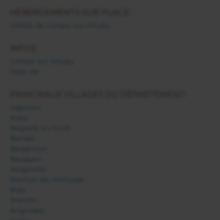
HÉBERGEMENTS SUR PLACE:
Hôtels de Comps sur Artuby
INFOS:
Comps sur Artuby
Haut Var
PRINCIPAUX VILLAGES DU DÉPARTEMENT:
Aiguines
Aups
Bagnols en Forêt
Bandol
Bargemon
Bauduen
Belgentier
Bormes les Mimosas
Bras
Brenon
Brignoles