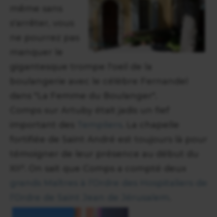
même sans
s'arrêter, vous
ne pourrez pas
manquer le
gigantesque trompe l'oeil de la
boulangerie avec le célèbre Fernandel
dans "La Femme du Boulanger".
Comps sur Artuby était jadis un fief
important des
Templiers
. La chapelle
fortifiée de Saint André est toujours là pour
témoigner de leur présence au début du
XII°. On sait que Comps a compté deux
grands Maîtres à l’Ordre des Hospitaliers de
l’Ordre de Saint Jean de Jérusalem
.