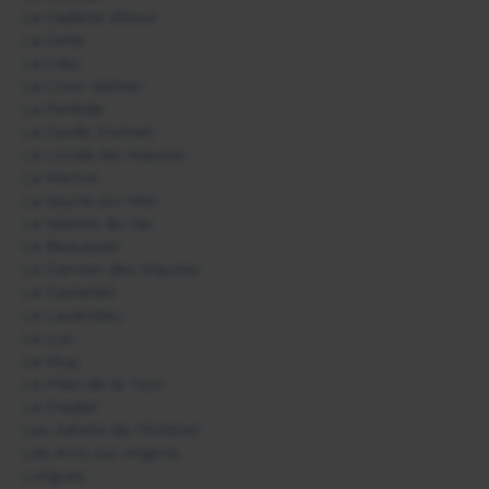
La Cadière d'Azur
La Celle
La Crau
La Croix Valmer
La Farlède
La Garde Freinet
La Londe les Maures
La Martre
La Seyne sur Mer
La Valette du Var
Le Beausset
Le Cannet des Maures
Le Castellet
Le Lavandou
Le Luc
Le Muy
Le Plan de la Tour
Le Pradet
Les Adrets de l'Estérel
Les Arcs sur Argens
Lorgues