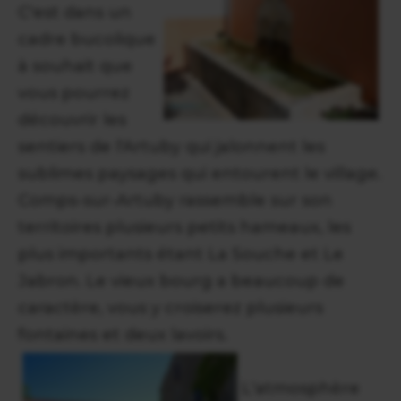
C'est dans un
cadre bucolique
à souhait que
vous pourrez
découvrir les
sentiers de l'Artuby qui jalonnent les
sublimes paysages qui entourent le village.
Comps-sur-Artuby rassemble sur son
territoires plusieurs petits hameaux, les
plus importants étant La Souche et Le
Jabron. Le vieux bourg a beaucoup de
caractère, vous y croiserez plusieurs
fontaines et deux lavoirs.
L'atmosphère