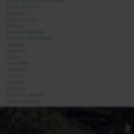
Sainte Anastasie sur Issole
Sainte Maxime
Salernes
Sanary sur Mer
Seillans
Sillans la Cascade
Six-Fours-les-Plages
Taradeau
Tavernes
Toulon
Tourrettes
Tourtour
Tourves
Trigance
Villecroze
Vinon sur Verdon
Vins sur Caramy