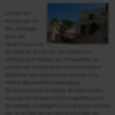
Comps sur
Artuby est un
lieu privilégié
pour les
randonneurs et
les amis de la nature. De nombreux
sentiers sont balisés sur l'ensemble du
canton de Comps pour vous permettre
d'admirer son patrimoine naturel, il y a
même des sentiers botaniques.
En montant sur la colline de Saint André,
vous aurez un panorama magnifique sur
les massifs montagneux longtemps érodés
par le temps, les gorges profondes, les