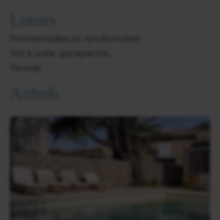
Loisirs
Promenades et randonnées
Vol à voile, parapente.
Tennis.
Airbnb