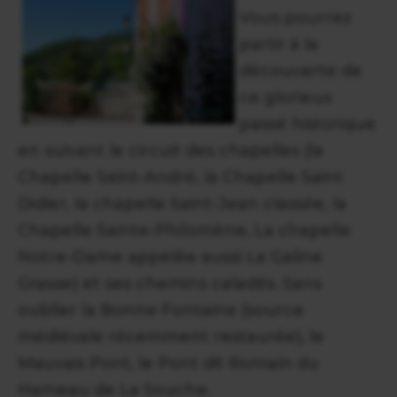
Vous pourrez
partir à la
découverte de
ce glorieux
passé historique
en suivant le circuit des chapelles (la
Chapelle Saint-André, la Chapelle Saint
Didier, la chapelle Saint-Jean classée, la
Chapelle Sainte-Philomène, La chapelle
Notre-Dame appelée aussi La Galine
Grasse) et ses chemins caladés. Sans
oublier la Bonne Fontaine (source
médiévale récemment restaurée), le
Mauvais Pont, le Pont dit Romain du
Hameau de La Souche.