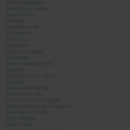
Moissac Bellevue
Montfort sur Argens
Nans les Pins
Ollioules
Pierrefeu du Var
Porquerolles
Port Cros
Pourrières
Puget sur Argens
Ramatuelle
Rayol Canadel sur Mer
Régusse
Roquebrune sur Argens
Rougiers
Saint Antonin du Var
Saint Cyr sur Mer
Saint Julien le Montagnier
Saint Maximin la Sainte Baume
Saint Paul en Forêt
Saint Raphaël
Saint Tropez