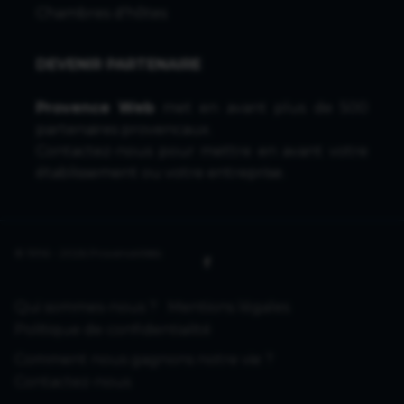
Chambres d'hôtes
DEVENIR PARTENAIRE
Provence Web
met en avant plus de 500
partenaires provencaux.
Contactez-nous
pour mettre en avant votre
établissement ou votre entreprise.
© 1996 - 2026 ProvenceWeb
Qui sommes-nous ?
Mentions légales
Politique de confidentialité
Comment nous gagnons notre vie ?
Contactez-nous