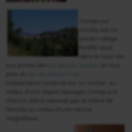
Comps sur
Artuby est un
ancien village
fortifié situé
dans le haut Var,
aux portes des
Gorges du Verdon
et tout
près du
lac de Sainte Croix.
Initialement construit sur un rocher, au
milieu d'une région sauvage, Comps a la
chance d'être traversé par la rivière de
l'Artuby au milieu d'une nature
magnifique.