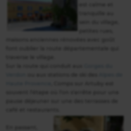
est calme et
tranquille au
sein du village,
petites rues,
maisons anciennes rénovées avec goût
font oublier la route départementale qui
traverse le village.
Sur la route qui conduit aux
Gorges du
Verdon
ou aux stations de ski des
Alpes de
Haute Provence
, Comps sur Artuby est
souvent l'étape où l'on s'arrête pour une
pause déjeuner sur une des terrasses de
café et restaurants.
En passant,