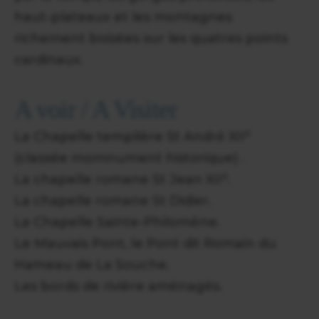
haut-plateaux et les montagnes
richement boisées sur les quatres points
cardinaux.
A voir / A Visiter
La Chapelle templière St André XII°
(classée momnument historique) .
La chapelle romane St Jean XII°.
La chapelle romane St Didier.
La Chapelle Sainte-Philomène.
Le Mauvais Pont, le Pont dit Romain du
Hameau de La Souche.
Les bords de rivière aménagés.