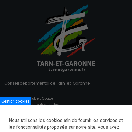
Conseil départemental de Tarn-et-Garonne
100 Boulevard Hubert Gouze
Gestion cookies
BP 783 82013 Montauban cedex
Ouvert du lundi au vendredi
Nous utilisons les cookies afin de fournir les services et
08h30–12h00 /13h30–17h00
les fonctionnalités proposés sur notre site. Vous avez