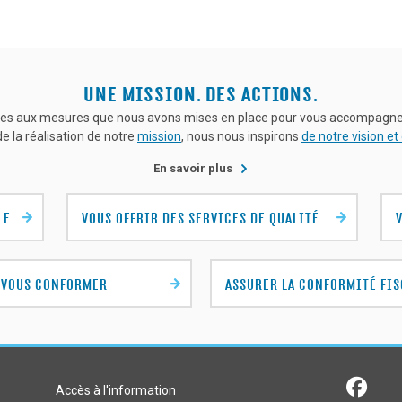
Aller
Aller
en
page
Page
Aller
à
à
cours
de
suivante
à
la
la
de
la
la
première
page
consultation
liste
dernière
page
précédente
page
de
de
la
la
UNE MISSION. DES ACTIONS.
liste
liste
ives aux mesures que nous avons mises en place pour vous accompagner
e la réalisation de notre
mission
, nous nous inspirons
de notre vision et
sur
En savoir plus
les
actions
concrètes
LE
VOUS OFFRIR DES SERVICES DE QUALITÉ
que
nous
réalisons
pour
vous
À VOUS CONFORMER
ASSURER LA CONFORMITÉ FIS
accompagner
dans
vos
interactions
avec
nous
Nous
facebook
Accès à l'information
suivre