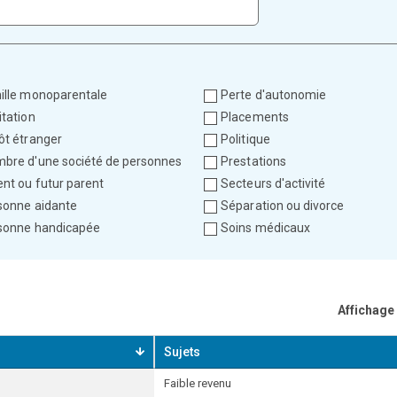
ille monoparentale
Perte d'autonomie
itation
Placements
ôt étranger
Politique
bre d'une société de personnes
Prestations
ent ou futur parent
Secteurs d'activité
sonne aidante
Séparation ou divorce
sonne handicapée
Soins médicaux
Affichage 
Sujets
Faible revenu