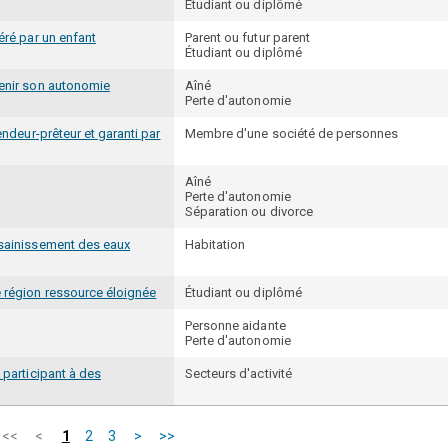
Étudiant ou diplômé
éré par un enfant
Parent ou futur parent
Étudiant ou diplômé
tenir son autonomie
Aîné
Perte d'autonomie
endeur-prêteur et garanti par
Membre d'une société de personnes
Aîné
Perte d'autonomie
Séparation ou divorce
ssainissement des eaux
Habitation
e région ressource éloignée
Étudiant ou diplômé
Personne aidante
Perte d'autonomie
 participant à des
Secteurs d'activité
Page
Dernière
<<
<
1
2
3
>
>>