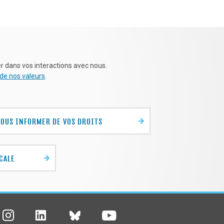
 dans vos interactions avec nous.
 de nos valeurs
.
VOUS INFORMER DE VOS DROITS
CALE
Nous
youtube
Nous
Nous
Instagram
Nous
Bluesky
linkedin
suivre
suivre
suivre
suivre