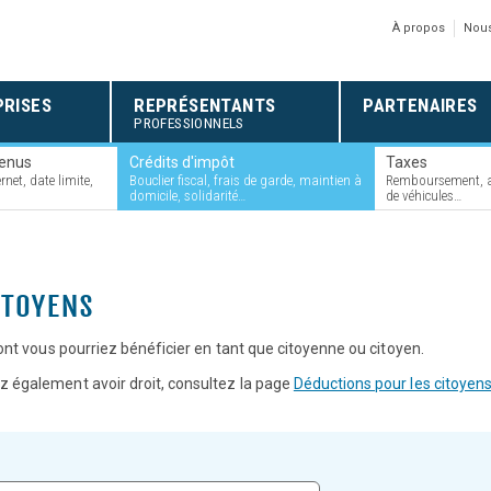
À propos
Nous
RISES
REPRÉSENTANTS
PARTENAIRES
PROFESSIONNELS
Sous-
venus
section
Crédits d'impôt
Taxes
sélectionnée
net, date limite,
Bouclier fiscal, frais de garde, maintien à
Remboursement, a
:
domicile, solidarité…
de véhicules…
ITOYENS
nt vous pourriez bénéficier en tant que citoyenne ou citoyen.
z également avoir droit, consultez la page
Déductions pour les citoyen