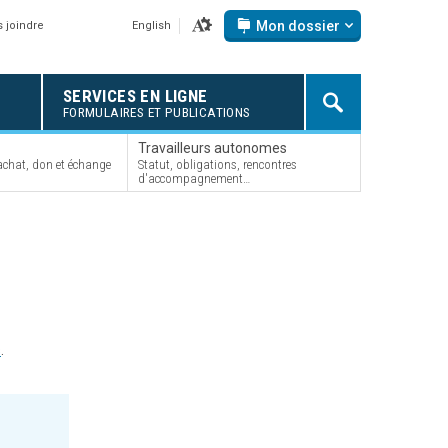
Options
options
mondossier
Mon dossier
 joindre
English
d'accessibilité
SERVICES EN LIGNE
FORMULAIRES ET PUBLICATIONS
Travailleurs autonomes
chat, don et échange
Statut, obligations, rencontres
d'accompagnement…
s
.