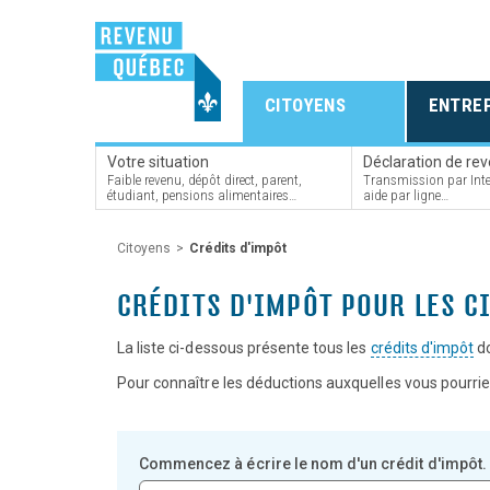
Accéder
Aller
Aller
au
au
au
contenu
menu
pied
de
principal
de
la
page
page
Section
sélectionnée
CITOYENS
ENTREP
:
Votre situation
Déclaration de re
Faible revenu, dépôt direct, parent,
Transmission par Inter
étudiant, pensions alimentaires…
aide par ligne…
Citoyens
Crédits d'impôt
CRÉDITS D'IMPÔT POUR LES C
La liste ci-dessous présente tous les
crédits d'impôt
do
Pour connaître les déductions auxquelles vous pourrie
Commencez à écrire le nom d'un crédit d'impôt.