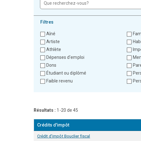
Filtres
Aîné
Fam
Artiste
Hab
Athlète
Imp
Dépenses d'emploi
Mem
Dons
Par
Étudiant ou diplômé
Per
Faible revenu
Per
Résultats :
1-20 de 45
Crédits d'impôt
Crédit d'impôt Bouclier fiscal