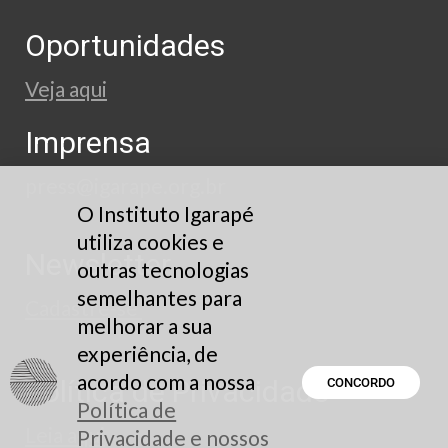
Oportunidades
Veja aqui
Imprensa
press@igarape.org.br
O Instituto Igarapé
utiliza cookies e
Newsletter
outras tecnologias
semelhantes para
Cadastre-se
melhorar a sua
experiência, de
acordo com a nossa
Política de Privacidade
CONCORDO
Política de
Leia aqui
Privacidade e nossos