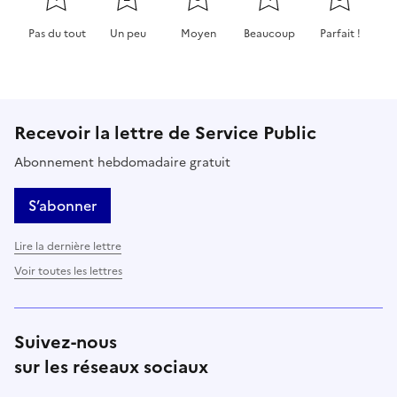
Pas du tout
Un peu
Moyen
Beaucoup
Parfait !
Cette page ne pas m'a pas du tout été utile
Cette page m'a été un peu utile
Cette page m'a été moyennement 
Cette page m'a été très 
Cette page m'
Recevoir la lettre de Service Public
Abonnement hebdomadaire gratuit
S’abonner
Lire la dernière lettre
Voir toutes les lettres
Suivez-nous
sur les réseaux sociaux