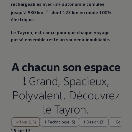
rechargeables
avec une
autonomie cumulée
2
jusqu’à 930 km
⁠ dont 123 km en mode 100%
électrique.
Le Tayron, est conçu pour que chaque voyage
passé ensemble reste un souvenir inoubliable.
A chacun son espace
!
Grand, Spacieux,
Polyvalent. Découvrez
le Tayron.
15 sur 15
Tous (15)
Technologie (5)
Design (3)
Confort (
15 sur 15