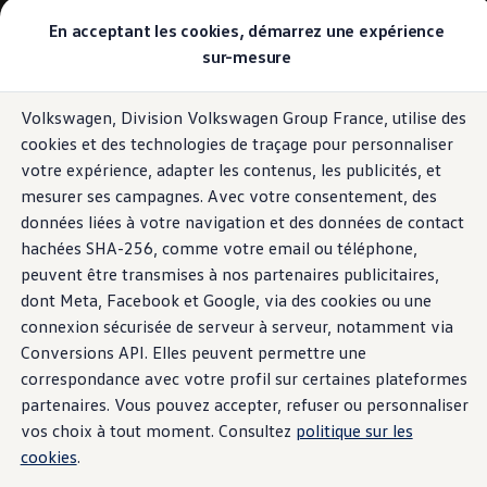
Modèles et configurateur
En acceptant les cookies, démarrez une expérience
Comparer nos modèles
sur-mesure
Anciens modèles
Acheter
Offres aux particuliers
Volkswagen, Division Volkswagen Group France, utilise des
Offres aux professionnels
cookies et des technologies de traçage pour personnaliser
Voitures neuves en stock
Voitures d’occasion
votre expérience, adapter les contenus, les publicités, et
Reprise de ma voiture
mesurer ses campagnes. Avec votre consentement, des
Finance, Leasing & Assurance
données liées à votre navigation et des données de contact
Financements pour les particuliers
Financements pour les professionnels
hachées SHA-256, comme votre email ou téléphone,
Le Leasing Social 2026 avec Volkswagen
peuvent être transmises à nos partenaires publicitaires,
Assurance
dont Meta, Facebook et Google, via des cookies ou une
Espace client financement
Électriques et hybrides
connexion sécurisée de serveur à serveur, notamment via
Nos voitures électriques
Conversions API. Elles peuvent permettre une
Nos voitures hybrides
correspondance avec votre profil sur certaines plateformes
Nos voitures électriques d'occasion
Nos solutions de recharge
partenaires. Vous pouvez accepter, refuser ou personnaliser
Recharger chez soi
vos choix à tout moment. Consultez
politique sur les
Recharger en déplacement
cookies
.
Nos simulateurs
Simuler l'autonomie de nos électriques