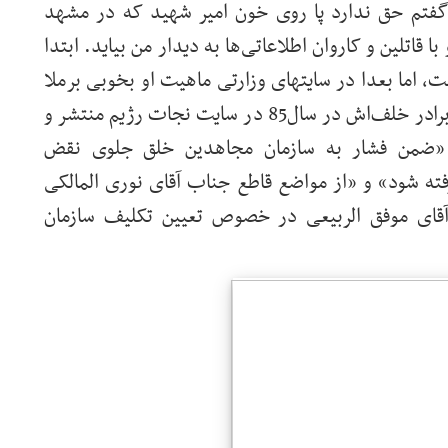
 گفتم حق ندارد پا روی خون امیر شهید که در مشهد
اتلین و کاروان اطلاعاتی‌ها به دیدار من بیاید. ابتدا
ت، اما بعدا در سایتهای وزارتی ماهیت او بخوبی برملا
شد. کشفیات اخیر یاوه گوی به «یغما»رفته را برادر خلف‌اش در سال85 در سایت نجات رژیم منتشر و
ا «ضمن فشار به سازمان مجاهدین خلق جلوی نقض
رفته شود» و «از مواضع قاطع جناب آقای نوری المالکی
قای موفق الربیعی در خصوص تعیین تکلیف سازمان