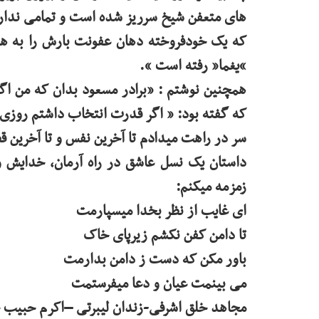
های متعفن شیخ سرریز شده است و تمامی ندارد
که یک خودفروخته دهان عفونت بارش را به هرز
“یغما” رفته است ».
همچنین نوشتم : «برادر مسعود بدان که من ا
که گفته بود: ” اگر قدرت انتخاب داشتم روزی ص
سر در راهت میدادم تا آخرین نفس و تا آخرین ق
داستان یک نسل عاشق در راه آرمان، خدایش و
زمزمه میکنم:
ای غایب از نظر بخدا میسپارمت
تا دامن کفن نکشم زیرپای خاک
باور مکن که دست ز دامن بدارمت
می بینمت عیان و دعا میفرستمت
مجاهد خلق اشرفی-زندان لیبرتی –اکرم حبیب خانی -18خرد