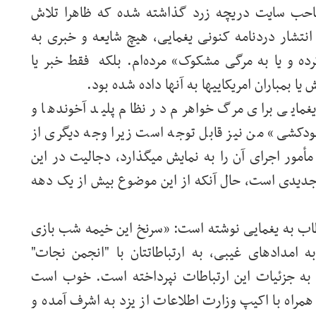
احب سایت دریچه زرد گذاشته شده که ظاهرا تلاش
 انتشار دردنامه کنونی یغمایی، هیچ شایعه و خبری به
ده و یا به مرگی مشکوک» مرده‌ام. بلکه فقط خبر یا
 بمباران امریکاییها به آنها داده شده بود.
غمایی برای مرگ خواهرم در نظام پلید آخوندها و
دکشی» من نیز قابل توجه است زیرا وجه دیگری از
مأمور اجرای آن را به نمایش میگذارد، دجالیت در این
دیدی است، حال آنکه از این موضوع بیش از یک دهه
اب به یغمایی نوشته است: «سرنخ این خیمه شب بازی
 امدادهای غیبی، به ارتباطاتتان با "انجمن نجات"
ی به جزئیات این ارتباطات نپرداخته است. خوب است
دانید ابوالقاسم یغمایی در تاریخ 10/10/1382 همراه با اکیپ وزارت اطلاعات از یزد به اشرف آمده و