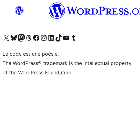
Visitez notre compte X (précédemment Twitter)
Visiter notre compte Bluesky
Visiter notre compte Mastodon
Visiter notre compte Threads
Consulter notre compte Facebook
Consulter notre compte Instagram
Consulter notre compte LinkedIn
Visiter notre compte TokTok
Visiter notre chaîne YouTube
Visiter notre compte Tumblr
Le code est une poésie.
The WordPress® trademark is the intellectual property
of the WordPress Foundation.