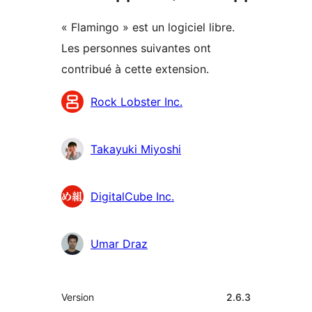
« Flamingo » est un logiciel libre.
Les personnes suivantes ont
contribué à cette extension.
Contributeurs
Rock Lobster Inc.
Takayuki Miyoshi
DigitalCube Inc.
Umar Draz
Méta
Version
2.6.3