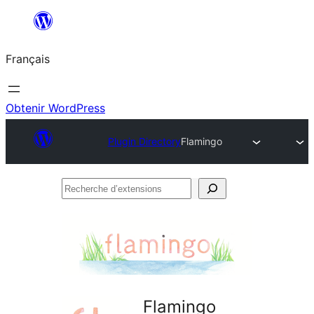
Aller
au
Français
contenu
Obtenir WordPress
Plugin Directory
Flamingo
Recherche
d’extensions
Flamingo