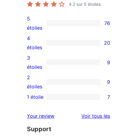
4.2
sur 5 étoiles.
5
76
76
étoiles
avis
4
20
à
20
étoiles
5
avis
3
9
étoiles
à
9
étoiles
4
avis
2
9
étoiles
à
9
étoiles
3
avis
1 étoile
7
7
étoiles
à
avis
2
avis
Your review
Voir tous les
à
étoiles
Support
1