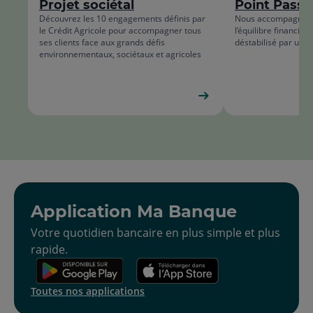
Projet sociétal
Point Passe
list
Découvrez les 10 engagements définis par
Nous accompagnons 
le Crédit Agricole pour accompagner tous
l’équilibre financier
ses clients face aux grands défis
déstabilisé par un 
environnementaux, sociétaux et agricoles
Application Ma Banque
Votre quotidien bancaire en plus simple et plus
rapide.
Toutes nos applications