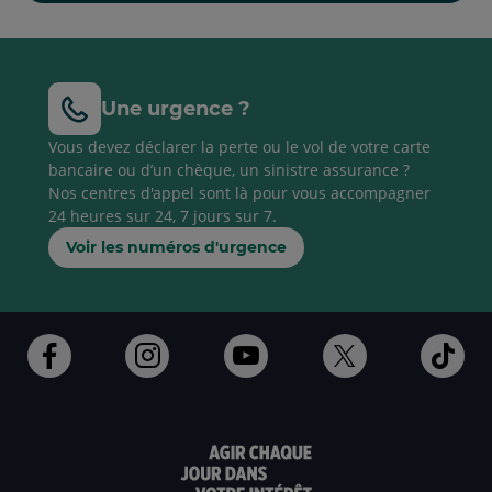
Une urgence ?
Vous devez déclarer la perte ou le vol de votre carte
bancaire ou d’un chèque, un sinistre assurance ?
Nos centres d'appel sont là pour vous accompagner
24 heures sur 24, 7 jours sur 7.
Voir les numéros d'urgence
Ouvert
Ouvert
Ouvert
Ouvert
Ouv
dans
dans
dans
dans
dan
un
un
un
un
un
nouvel
nouvel
nouvel
nouvel
nou
onglet
onglet
onglet
onglet
ong