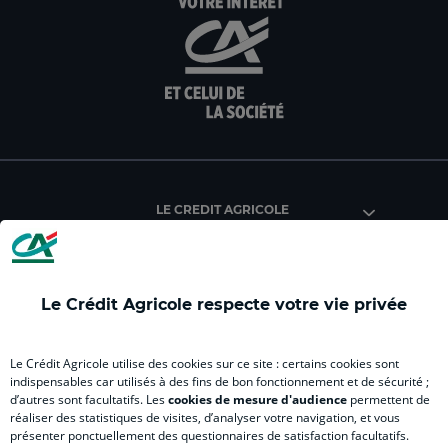
:
:
:
:
:
aller
Aller
aller
aller
Alle
sur
sur
sur
sur
sur
la
la
la
la
la
page
page
page
page
pag
facebook
instagram
youtube
twitter
Tik
du
du
du
du
du
Crédit
Crédit
Crédit
Crédit
Créd
Agricole
Agricole
Agricole
Agricole
Agri
LE CREDIT AGRICOLE
(
Master
(
(
Mas
nouvel
(
nouvel
nouvel
(
onglet
nouvel
onglet
onglet
nou
)
onglet
)
)
ong
Le Crédit Agricole respecte votre vie privée
)
)
RELATION BANQUE CLIENT
Le Crédit Agricole utilise des cookies sur ce site : certains cookies sont
indispensables car utilisés à des fins de bon fonctionnement et de sécurité ;
d’autres sont facultatifs. Les
cookies de mesure d'audience
permettent de
SITES SPECIALISES
réaliser des statistiques de visites, d’analyser votre navigation, et vous
présenter ponctuellement des questionnaires de satisfaction facultatifs.