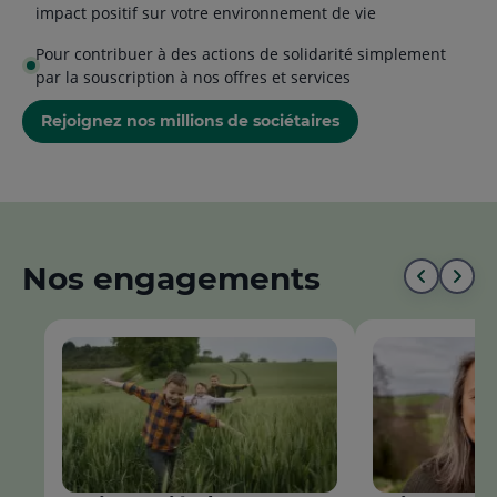
impact positif sur votre environnement de vie
Pour contribuer à des actions de solidarité simplement
par la souscription à nos offres et services
Rejoignez nos millions de sociétaires
Nos engagements
Aller
All
au
à
début
la
de
fin
la
de
liste
la