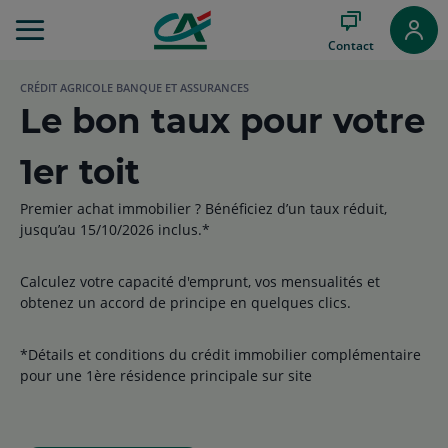
Aller
au
Contact
Menu
Aller au
CRÉDIT AGRICOLE BANQUE ET ASSURANCES
Contenu
Le bon taux pour votre
Aller
au
Pied
1er toit
de
page
Premier achat immobilier ? Bénéficiez d’un taux réduit,
jusqu’au 15/10/2026 inclus.*
Calculez votre capacité d'emprunt, vos mensualités et
obtenez un accord de principe en quelques clics.
*Détails et conditions du crédit immobilier complémentaire
pour une 1ère résidence principale sur site