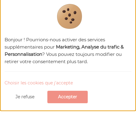
matières végétales 100% naturelles et bio.
Prochaines dates:
Du 16/06/2026 au 31/08/2026
Horaires d'ouverture : 10:00 - 11:15
Bonjour ! Pourrions-nous activer des services
supplémentaires pour
Marketing, Analyse du trafic &
81140 PUYCELSI
Personnalisation
? Vous pouvez toujours modifier ou
Visiter le site Web
retirer votre consentement plus tard.
Téléphone : 0 805 40 08 28
E-mail
Choisir les cookies que j'accepte
Je refuse
Accepter
Carte de
Puycelsi