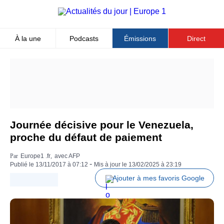
Aller
au
contenu
principal
À la une
Podcasts
Émissions
Direct
Top
Menu
Journée décisive pour le Venezuela,
proche du défaut de paiement
Par
Europe1 .fr
,
Texte
avec AFP
-
de
Publié le
13/11/2017 à 07:12
Mis à jour le
13/02/2025 à 23:19
la
Ajouter à mes favoris Google
signature
libre