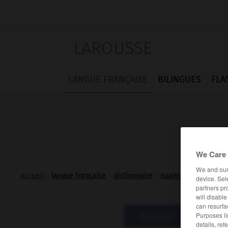
LAROUSSE
LANGUE FRANÇAISE
BILINGUES
FLA
We Care 
We and ou
Accueil
>
langue française
>
dictionnaire
>
nuance n.f.
device. Sel
partners pr
will disabl
can resurfa
Définitions
Expre
Purposes li
details, ref