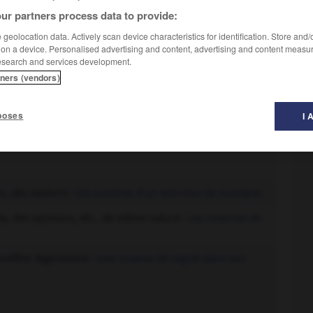
ur partners process data to provide:
geolocation data. Actively scan device characteristics for identification. Store and
 on a device. Personalised advertising and content, advertising and content measu
esearch and services development.
tners (vendors)
poses
I 
 couleur, ou chacun des degrés intermédiaires entre
.
s, des saveurs :
Les nuances d'un morceau de musique.
ts, des opinions, etc., de même nature :
Les nuances de
modifier légèrement :
Une nuance de regret dans son