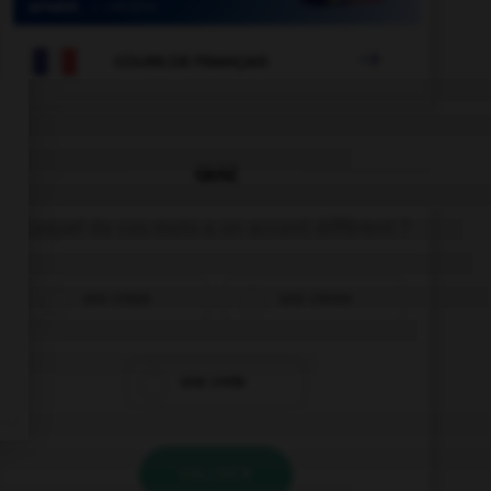

COURS DE FRANÇAIS
QUIZ
Lequel de ces mots a un accent différent ?
une crepe
une creme
une crete
VALIDER