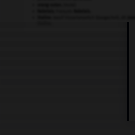
orang-outan
.
[FAUNE]
Rabelais
.
François
Rabelais
.
Staline
.
Iossif Vissarionovitch Djougachvili, dit
Jos
Staline
.