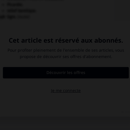
Picardie
.
relief karstique.
eph
tigre
.
[FAUNE]