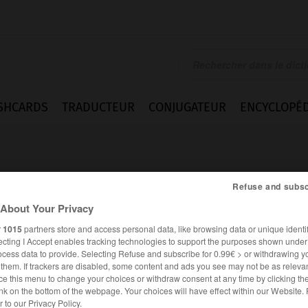
SHCARDS
TRADUCTEUR
CONJUGATEUR
ENCYCLOPÉD
Refuse and subsc
About Your Privacy
r
1015
partners store and access personal data, like browsing data or unique identif
ecting I Accept enables tracking technologies to support the purposes shown unde
ocess data to provide. Selecting Refuse and subscribe for 0.99€ > or withdrawing y
e them. If trackers are disabled, some content and ads you see may not be as relevan
ce this menu to change your choices or withdraw consent at any time by clicking t
ssions
Citations
nk on the bottom of the webpage. Your choices will have effect within our Website.
er to our Privacy Policy.