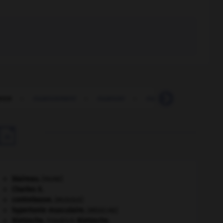
nce
-
nuancement
-
nuancer
-
nuancier
-
nuba

blaireau
.
[FAUNE]
Charles X
.
contrebasse
.
[MUSIQUE]
hypertonie musculaire
.
[MÉDECINE]
Nietzsche
.
Friedrich
Nietzsche
.