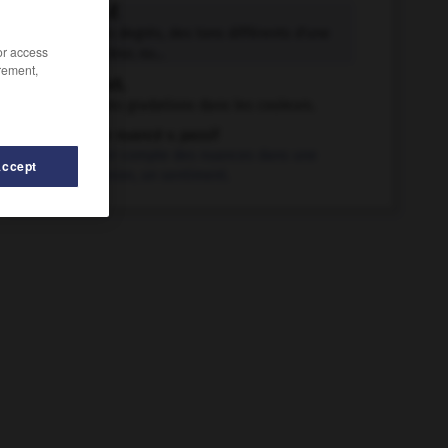
nuance n.f.
Chacun des degrés, des tons différents d'une
/or access
même couleur, ou...
rement,
nuancer v.t.
Ménager des gradations dans les couleurs.
être nuancé v. passif
Tenir compte des nuances dans une
Accept
opinion, un sentiment.