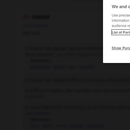
We and o
Use precise 
nuance

information
nom féminin
audience r
List of Par
(de nue)
Show Pur
Chacun des degrés, des tons différents d'une même
1.
deux couleurs :
Les mille nuances du soleil couchant
Synonymes :
gradation
-
teinte
-
ton
-
tonalité
Chacun des degrés différents des sons, des parfum
2.
Différence légère, peu sensible entre des sentimen
3.
la pensée.
Trace légère d'un sentiment, ce qui s'ajoute pour 
4.
approbation.
Synonymes :
brin
- grain - once -
pointe
-
soupçon