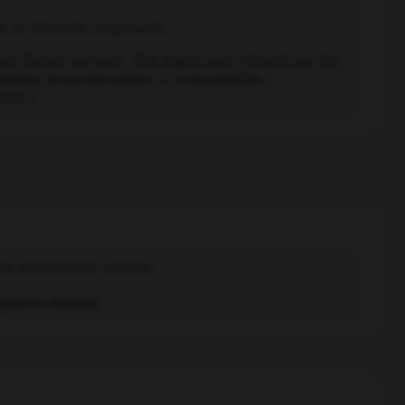
lyse en éléments composants.
peut donner aux sons. (Ces degrés sont indiqués par des
tissimo,
et par des signes : < [
crescendo
] et >
nces.)
es particularités subtiles.
sigeance absolue.