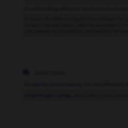
Variété d'alliage définie par une fourchette d'ana
5.
Chacun des différents degrés d'intensité que l'on 
6.
termes en général italiens, allant de
pianissimo
à
for
[
decrescendo
ou
diminuendo
], qui modifient les nua

EXPRESSIONS
En nuances, tout en nuances,
avec des différences, d
Personne sans nuances,
d'une raideur, d'une intran