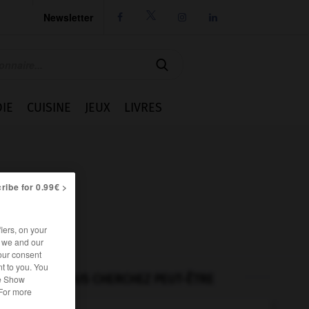
Newsletter




IE
CUISINE
JEUX
LIVRES
ribe for 0.99€ >
iers, on your
r we and our
our consent
t to you. You
VOUS CHERCHEZ PEUT-ÊTRE
he Show
 For more