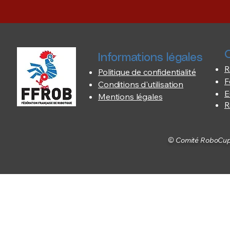
O
Informations légales
R
Politique de confidentialité
F
Conditions d'utilisation
E
Mentions légales
R
© Comité RoboCup F