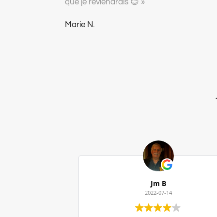
que je reviendrais 😊 »
Marie N.
Jm B
2022-07-14