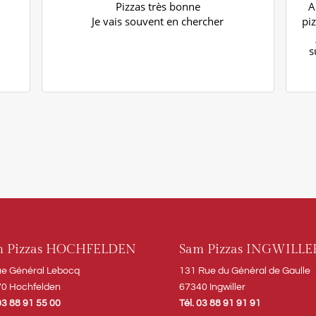
Pizzas très bonne
A
Je vais souvent en chercher
pi
s
a
m Pizzas HOCHFELDEN
Sam Pizzas INGWILLE
ue Général Lebocq
131 Rue du Général de Gaulle
0 Hochfelden
67340 Ingwiller
 03 88 91 55 00
Tél. 03 88 91 91 91