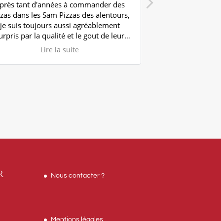
près tant d'années à commander des
Very 
zzas dans les Sam Pizzas des alentours,
Ni
je suis toujours aussi agréablement
Clea
urpris par la qualité et le gout de leur
pizzas.
Lire la suite
Le personnel est toujours aussi
ccueillant également, je recommande
chaleureusement, et merci pour ces
pizzas !
R
Nous contacter ?
Mentions légales