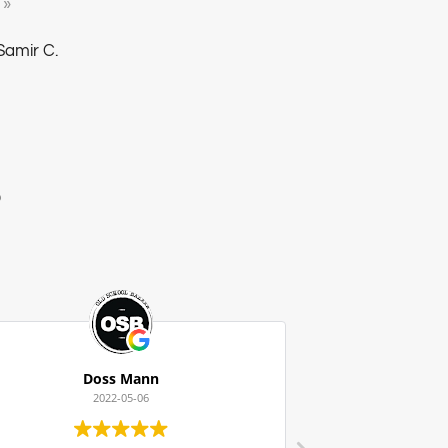
 »
Samir C.
s
Doss Mann
Mich
2022-05-06
2