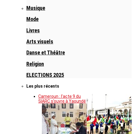
Musique
Mode
Livres
Arts visuels
Danse et Théâtre
Religion
ELECTIONS 2025
Les plus récents
Cameroun : l’acte 9 du
SIARC s’ouvre à Yaoundé
© DR