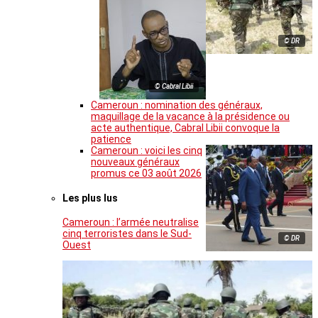
© DR
© Cabral Libii
Cameroun : nomination des généraux,
maquillage de la vacance à la présidence ou
acte authentique, Cabral Libii convoque la
patience
Cameroun : voici les cinq
nouveaux généraux
promus ce 03 août 2026
Les plus lus
Cameroun : l’armée neutralise
cinq terroristes dans le Sud-
© DR
Ouest