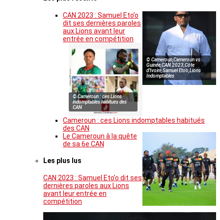
CAN 2023 : Samuel Eto’o
dit ses dernières paroles
aux Lions avant leur
entrée en compétition
© Cameroun,Cameroun vs
Guinée,CAN 2023,Côte
d’Ivoire,Samuel Eto’o,Lions
Indomptables
© Cameroun : ces Lions
indomptables habitués des
CAN
Cameroun : ces Lions indomptables habitués
des CAN
Le Cameroun à la quête
de sa 6e CAN
Les plus lus
CAN 2023 : Samuel Eto’o dit ses
dernières paroles aux Lions
avant leur entrée en
compétition