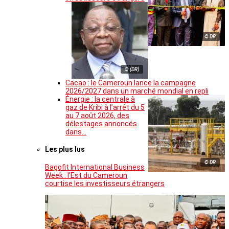
© DR
© (DR)
Cacao : le Cameroun lance la campagne
2026/2027 dans un marché mondial en repli
Énergie : la centrale à
gaz de Kribi à l’arrêt du 5
au 7 août 2026, des
délestages annoncés
dans…
Les plus lus
© DR
Bagofit International Business
Week : l’Est du Cameroun
courtise les investisseurs étrangers