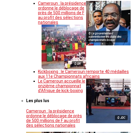
Cameroun : la présidence
ordonne le déblocage de
près de 500 millions de F
au profit des sélections
nationales
© Le gouvernement
subventionne les clubs des
championnats locaux
© DR
Kickboxing : le Cameroun remporte 40 médailles
aux 11e Championnats africains
Le Cameroun accueille le
onzième championnat
d’Afrique de kick-boxing
Les plus lus
Cameroun : la présidence
ordonne le déblocage de près
© JDC
de 500 millions de F au profit
des sélections nationales