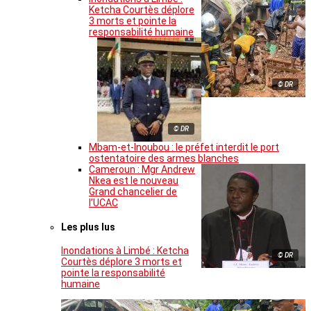
Ketcha Courtès déplore
3 morts et pointe la
responsabilité humaine
© DR
© DR
Mbam-et-Inoubou : le préfet interdit le port
ostentatoire des armes blanches
Cameroun : Mgr Andrew
Nkea est le nouveau
Grand chancelier de
l’UCAC
Les plus lus
Inondations à Limbé : Ketcha
© DR
Courtès déplore 3 morts et
pointe la responsabilité
humaine