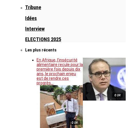
Tribune
Idées
Interview
ELECTIONS 2025
Les plus récents
En Afrique, l’insécurité
alimentaire recule pour la
première fois depuis dix
ans, le prochain enjeu
est de rendre ces
progrès…
© DR
© DR