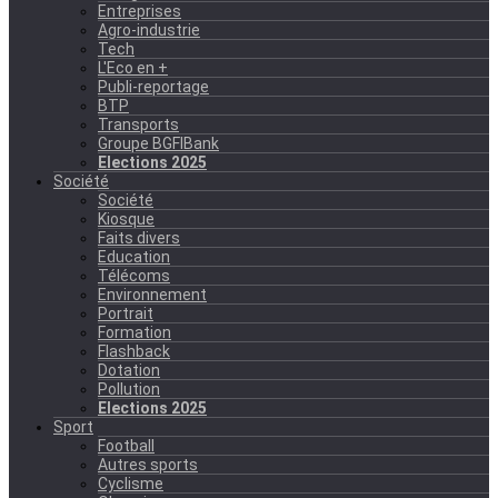
Entreprises
Agro-industrie
Tech
L'Eco en +
Publi-reportage
BTP
Transports
Groupe BGFIBank
Elections 2025
Société
Société
Kiosque
Faits divers
Education
Télécoms
Environnement
Portrait
Formation
Flashback
Dotation
Pollution
Elections 2025
Sport
Football
Autres sports
Cyclisme