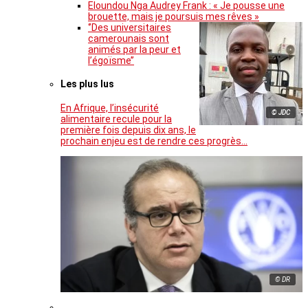
Eloundou Nga Audrey Frank : « Je pousse une
brouette, mais je poursuis mes rêves »
‘’Des universitaires
camerounais sont
animés par la peur et
l’égoïsme’’
Les plus lus
En Afrique, l’insécurité
© JDC
alimentaire recule pour la
première fois depuis dix ans, le
prochain enjeu est de rendre ces progrès…
© DR