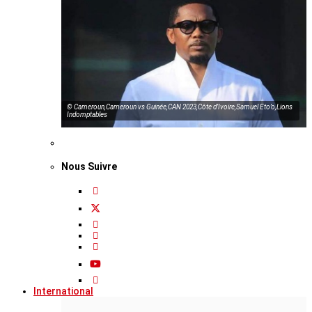
© Cameroun,Cameroun vs Guinée,CAN 2023,Côte d’Ivoire,Samuel Eto’o,Lions
Indomptables
Nous Suivre
International