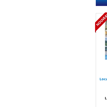
NOUVE
Loc
L