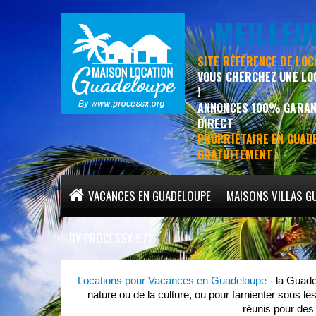
MEILLE
SITE RÉFÉRENCE DE LO
VOUS CHERCHEZ UNE LO
!
ANNONCES 100% GARANT
DIRECT
PROPRIÉTAIRE EN GUADE
GRATUITEMENT :
VACANCES EN GUADELOUPE
MAISONS VILLAS G
MEILLEURS HÉBERGEMENTS EN GUADELOUPE
BY PROCESSX 971
Locations pour Vacances en Guadeloupe
- la Guad
nature ou de la culture, ou pour farnienter sous l
réunis pour de