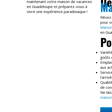
Dé
maintenant votre maison de vacances
Ma
en Guadeloupe et préparez-vous à
vivre une expérience paradisiaque !
Rêvez-
pour v
Maison
en Guad
Po
Variét
goûts 
Emplac
aux act
Servic
l'arriv
Qualit
de conf
Ne lai
maison