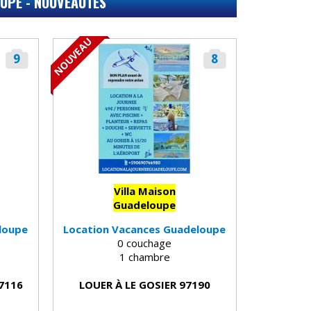
UPE - NOUVEAUTÉS
NOUVEAU
9
8
Villa Maison
Guadeloupe
loupe
Location Vacances Guadeloupe
0 couchage
1 chambre
7116
LOUER À LE GOSIER 97190