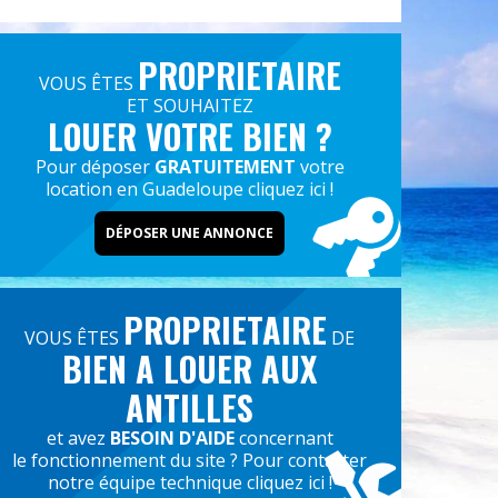
PROPRIETAIRE
VOUS ÊTES
ET SOUHAITEZ
LOUER VOTRE BIEN ?
Pour déposer
GRATUITEMENT
votre
location en Guadeloupe cliquez ici !
DÉPOSER UNE ANNONCE
PROPRIETAIRE
VOUS ÊTES
DE
BIEN A LOUER AUX
ANTILLES
et avez
BESOIN D'AIDE
concernant
le fonctionnement du site ? Pour contacter
notre équipe technique cliquez ici !