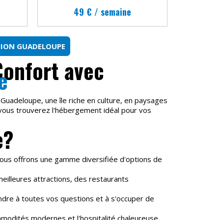
49 € / semaine
TION GUADELOUPE
Confort avec
e
 Guadeloupe, une île riche en culture, en paysages
 vous trouverez l'hébergement idéal pour vos
e?
nous offrons une gamme diversifiée d'options de
illeures attractions, des restaurants
ndre à toutes vos questions et à s'occuper de
ommodités modernes et l'hospitalité chaleureuse