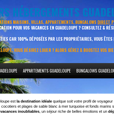
URS HÉBERGEMENTS GUADE
CATIONS MAISONS, VILLAS, APPARTEMENTS, BUNGALOWS
DIRECT 
CATION POUR VOS VACANCES EN GUADELOUPE ? CONSULTEZ & RÉS
IES CAR 100% DÉPOSÉES PAR LES PROPRIÉTAIRES, VOUS ÊTES
LOUPE, VOUS DÉSIREZ LOUER ? ALORS GÉREZ & BOOSTEZ VOS BI
UADELOUPE
APPARTEMENTS GUADELOUPE
BUNGALOWS GUADELO
eloupe est
la destination idéale
quelque soit votre profil de voyageu
es cocotiers et plages de sable blanc à mer turquoise et fonds marins 
s
vacances inoubliables
, un séjour riche de belles émotions et un
dép