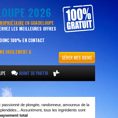
LOUPE 2026
PROPRIÉTAIRE
EN GUADELOUPE
ERVEZ LES MEILLEURES OFFRES
 DONC 100% EN CONTACT
ENS FACILEMENT &
GÉRER MES BIENS
UPE
AVANT DE PARTIR
r : passionné de plongée, randonneur, amoureux de la
splendides... Assurément, tous les ingrédients sont
aysement total