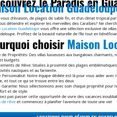
couvrez le Paradis en Gu
ison Location Guadeloup
vous d'évasion, de plages de sable fin, et d'un climat tropical pa
ous détendre et explorer les merveilles des Caraïbes? Ne cherche
 Location Guadeloupe
vous offre une sélection exclusive de villa
eloupe. Profitez de la beauté naturelle de l'île tout en bénéfician
urquoi choisir
Maison Lo
é de Propriétés: Des villas luxueuses aux bungalows charmants, n
et budgets.
ements de Rêve: Situées à proximité des plages emblématiques,
ivités nautiques et au farniente.
e Personnalisé: Notre équipe dédiée est là pour vous aider avec t
ée, et tout ce qui se trouve entre les deux.
é Garantie: Nous sélectionnons avec soin chaque propriété pour 
ort et de style.
ssez pas passer cette opportunité de vivre des vacances inoubli
 de rêve
et commencez à planifier l'aventure de toute une vie!