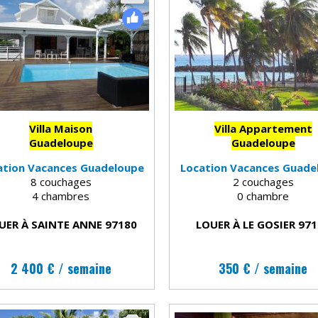
Villa Maison
Villa Appartement
Guadeloupe
Guadeloupe
ation Vacances Guadeloupe
Location Vacances Guade
8 couchages
2 couchages
4 chambres
0 chambre
UER À SAINTE ANNE 97180
LOUER À LE GOSIER 97
2 400 € / semaine
350 € / semaine