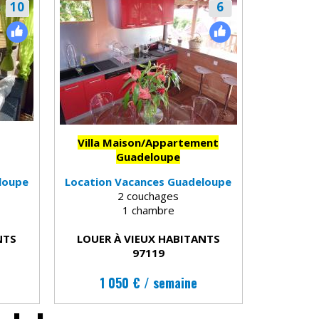
10
6
Villa Maison/Appartement
Guadeloupe
loupe
Location Vacances Guadeloupe
2 couchages
1 chambre
NTS
LOUER À VIEUX HABITANTS
97119
1 050 € / semaine