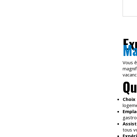
Ex
Ma
Vous ê
magnif
vacanc
Qu
Choix
logeme
Empla
gastro
Assist
tous v
Expér