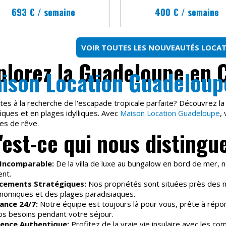
693 € / semaine
400 € / semaine
VOIR TOUTES LES NOUVEAUTÉS LOCA
plorez la Guadeloupe en 
ison Location Guadeloup
tes à la recherche de l'escapade tropicale parfaite? Découvrez la
iques et en plages idylliques. Avec
Maison Location Guadeloupe
,
es de rêve.
'est-ce qui nous distingu
 Incomparable:
De la villa de luxe au bungalow en bord de mer, 
nt.
cements Stratégiques:
Nos propriétés sont situées près des me
nomiques et des plages paradisiaques.
ance 24/7:
Notre équipe est toujours là pour vous, prête à répo
os besoins pendant votre séjour.
ience Authentique:
Profitez de la vraie vie insulaire avec les c