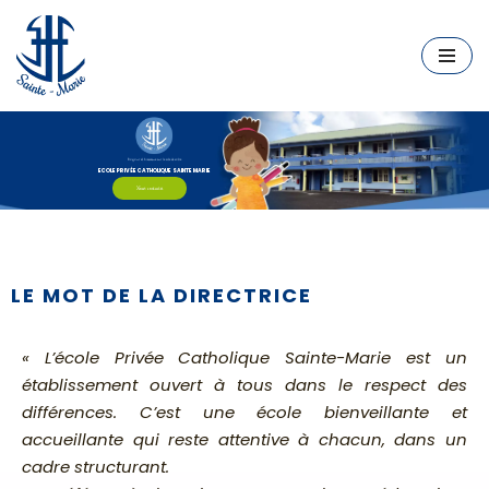
Aller
au
contenu
Bonjour et bienvenue sur le site de votre
ECOLE PRIVÉE CATHOLIQUE SAINTE MARIE
Nous contacter
LE MOT DE LA DIRECTRICE
« L’école Privée Catholique Sainte-Marie est un
établissement ouvert à tous dans le respect des
différences. C’est une école bienveillante et
accueillante qui reste attentive à chacun, dans un
cadre structurant.