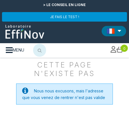
> LE CONSEIL EN LIGNE
JE FAIS LE TEST !
0
MENU
CETTE PAGE
N'EXISTE PAS
Nous nous excusons, mais l'adresse
que vous venez de rentrer n'est pas valide
POUR TROUVER UN
PRODUIT, RENSEIGNER SON