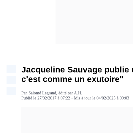
Jacqueline Sauvage publie 
c'est comme un exutoire"
Par
Texte
Salomé Legrand, édité par A.H.
-
de
Publié le
27/02/2017 à 07:22
Mis à jour le
04/02/2025 à 09:03
la
signature
libre