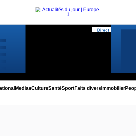
Top
Menu
Direct
Actuellement à l'antenne
ational
Medias
Culture
Santé
Sport
Faits divers
Immobilier
Peop