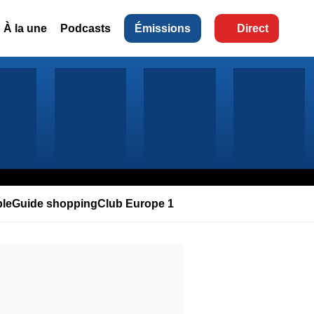
À la une
Podcasts
Émissions
Direct
le
Guide shopping
Club Europe 1