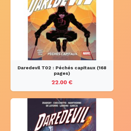
Daredevil T02 : Péchés capitaux (168
pages)
22.00 €