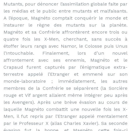
Mutants, pour dénoncer l’assimilation globale faite par
les médias et le public entre mutants et malfaisants.
A l’époque, Magnéto comptait conquérir le monde et
instaurer le règne des mutants sur la planète.
Magnéto et sa Confrérie affrontèrent encore trois ou
quatre fois les X-Men, cherchant, sans succès à
étoffer leurs rangs avec Namor, le Colosse puis Unus
l’Intouchable. Finalement, lors d’un nouvel
affrontement avec ses ennemis, Magnéto et le
Crapaud furent capturés par l’énigmatique extra-
terrestre appelé l’Etranger et emmené sur son
monde-laboratoire ; immédiatement, les autres
membres de la Confrérie se séparèrent (la Sorcière
rouge et Vif argent allaient même intégrer peu après
les Avengers). Après une brève évasion au cours de
laquelle Magnéto combattit une nouvelle fois les X-
Men, il fut repris par l’Etranger appelé mentalement
par le Professeur X (alias Charles Xavier). Sa seconde
évasion fut la bonne, et Magnéto, cette fois-ci