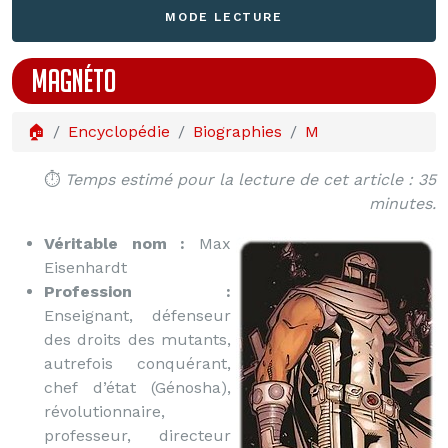
MODE LECTURE
MAGNÉTO
🏠
Encyclopédie
Biographies
M
⏱️
Temps estimé pour la lecture de cet article : 35
minutes.
Véritable nom :
Max
Eisenhardt
Profession :
Enseignant, défenseur
des droits des mutants,
autrefois conquérant,
chef d’état (Génosha),
révolutionnaire,
professeur, directeur