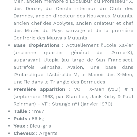
Men, ancien membre d’Excalibur du Professeur X,
des Douze, du Cercle intérieur du Club des
Damnés, ancien directeur des Nouveaux Mutants,
ancien chef des Acolytes, ancien créateur et chef
des Mutés du Pays sauvage et de la première
Confrérie des Mauvais Mutants
Base d'opérations :
Actuellement l’Ecole Xavier
(ancienne quartier général de l’Arme-X),
auparavant Utopia (au large de San Francisco),
autrefois Génosha, Avalon, une base dans
l’Antarctique, l’Astéroïde M, le Manoir des X-Men,
une île dans le Triangle des Bermudes
Première apparition :
VO : X-Men (vol.1) # 1
(septembre 1963, par Stan Lee, Jack Kirby & Paul
Reinman) – VF : Strange n°1 (janvier 1970)
Taille :
1m87
Poids :
86 kg
Yeux :
Bleu-gris
Cheveux :
Argents