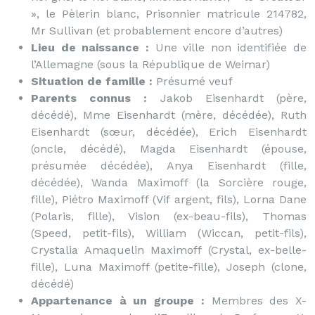
», le Pèlerin blanc, Prisonnier matricule 214782,
Mr Sullivan (et probablement encore d’autres)
Lieu de naissance :
Une ville non identifiée de
l’Allemagne (sous la République de Weimar)
Situation de famille :
Présumé veuf
Parents connus :
Jakob Eisenhardt (père,
décédé), Mme Eisenhardt (mère, décédée), Ruth
Eisenhardt (sœur, décédée), Erich Eisenhardt
(oncle, décédé), Magda Eisenhardt (épouse,
présumée décédée), Anya Eisenhardt (fille,
décédée), Wanda Maximoff (la Sorcière rouge,
fille), Piétro Maximoff (Vif argent, fils), Lorna Dane
(Polaris, fille), Vision (ex-beau-fils), Thomas
(Speed, petit-fils), William (Wiccan, petit-fils),
Crystalia Amaquelin Maximoff (Crystal, ex-belle-
fille), Luna Maximoff (petite-fille), Joseph (clone,
décédé)
Appartenance à un groupe :
Membres des X-