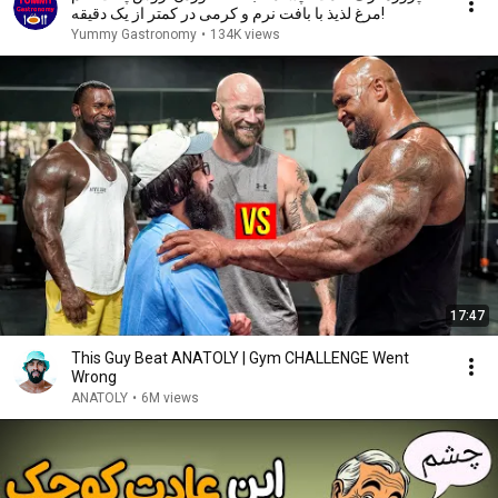
مرغ لذیذ با بافت نرم و کرمی در کمتر از یک دقیقه!
Yummy Gastronomy
•
134K views
17:47
This Guy Beat ANATOLY | Gym CHALLENGE Went
Wrong
ANATOLY
•
6M views