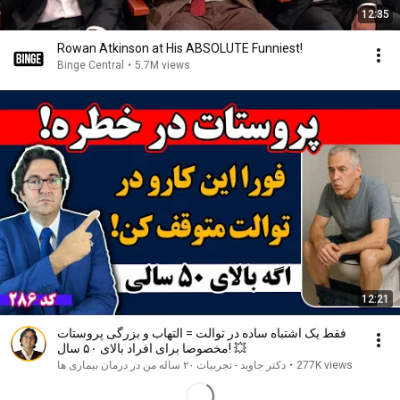
12:35
Rowan Atkinson at His ABSOLUTE Funniest!
Binge Central
•
5.7M views
12:21
فقط یک اشتباه ساده در توالت = التهاب و بزرگی پروستات
مخصوصا برای افراد بالای ۵۰ سال! 💥
277K views
•
دکتر جاوید - تجربیات ۲۰ ساله من در درمان بیماری ها