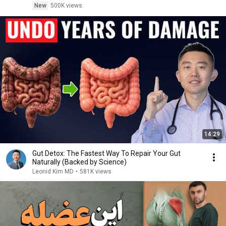
New
500K views
14:29
Gut Detox: The Fastest Way To Repair Your Gut
Naturally (Backed by Science)
Leonid Kim MD
•
581K views