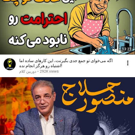
13:23
اگه می‌خوای تو جمع جدی‌ بگیرنت، این کارهای ساده اما
اشتباه‌ رو هرگز انجام نده!
292K views
•
دوربین کلام