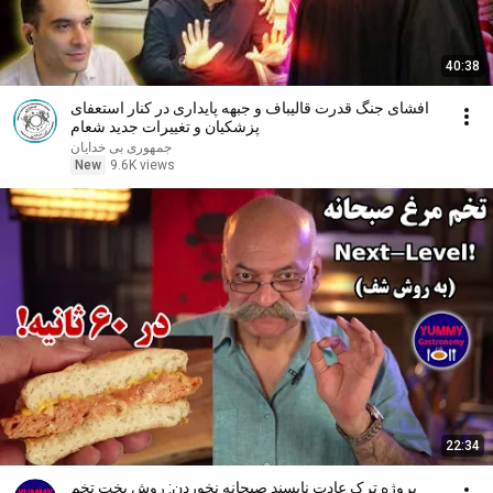
40:38
افشای جنگ قدرت قالیباف و جبهه پایداری در کنار استعفای
پزشکیان و تغییرات جدید شعام
جمهوری بی خدایان
New
9.6K views
22:34
پروژه ترک عادت ناپسند صبحانه نخوردن: روش پخت تخم