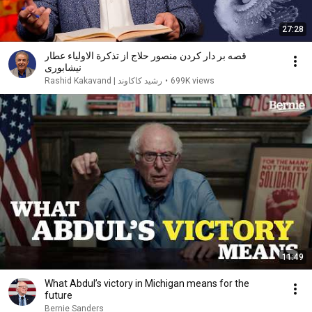
27:28
قصه بر دار كردن منصور حلاج از تذكرة الاولیاء عطار
نيشابورى
699K views
•
Rashid Kakavand | رشید کاکاوند
11:49
What Abdul’s victory in Michigan means for the
future
Bernie Sanders