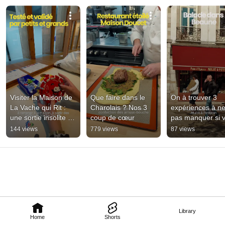
Visiter la Maison de 
Que faire dans le 
On à trouver 3 
La Vache qui Rit : 
Charolais ? Nos 3 
expériences à ne
une sortie insolite 
coup de cœur
pas manquer si v
dans le Jura
passez par Beau
144 views
779 views
87 views
Library
Home
Shorts