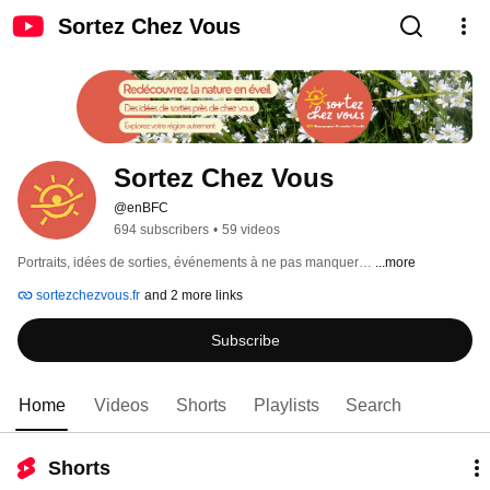
Sortez Chez Vous
Sortez Chez Vous
@enBFC
694 subscribers
•
59 videos
Portraits, idées de sorties, événements à ne pas manquer… 
...more
sortezchezvous.fr
and 2 more links
Subscribe
Home
Videos
Shorts
Playlists
Search
Shorts