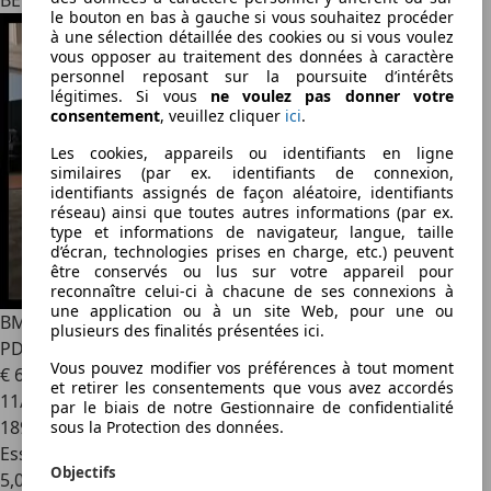
BE 8000
le bouton en bas à gauche si vous souhaitez procéder
à une sélection détaillée des cookies ou si vous voulez
vous opposer au traitement des données à caractère
personnel reposant sur la poursuite d’intérêts
légitimes. Si vous
ne voulez pas donner votre
consentement
, veuillez cliquer
ici
.
Les cookies, appareils ou identifiants en ligne
similaires (par ex. identifiants de connexion,
identifiants assignés de façon aléatoire, identifiants
réseau) ainsi que toutes autres informations (par ex.
type et informations de navigateur, langue, taille
d’écran, technologies prises en charge, etc.) peuvent
être conservés ou lus sur votre appareil pour
reconnaître celui-ci à chacune de ses connexions à
une application ou à un site Web, pour une ou
BMW 118
118i FACELIFT / CAMERA / BLUETOOTH / LEDS /
plusieurs des finalités présentées ici.
PDC !
Vous pouvez modifier vos préférences à tout moment
€ 6 450
et retirer les consentements que vous avez accordés
11/2017
par le biais de notre Gestionnaire de confidentialité
189 000 km
sous la Protection des données.
Essence
Objectifs
5,0 l/100 km (mixte)