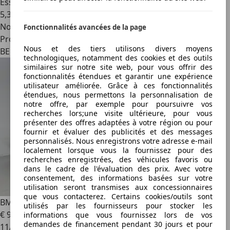
Essence
5,3 l/100 km (mixte)
Nouveau
Fonctionnalités avancées de la page
Professionnel
Nous et des tiers utilisons divers moyens
BE 3800
technologiques, notamment des cookies et des outils
similaires sur notre site web, pour vous offrir des
fonctionnalités étendues et garantir une expérience
utilisateur améliorée. Grâce à ces fonctionnalités
étendues, nous permettons la personnalisation de
notre offre, par exemple pour poursuivre vos
recherches lors;une visite ultérieure, pour vous
présenter des offres adaptées à votre région ou pour
fournir et évaluer des publicités et des messages
personnalisés. Nous enregistrons votre adresse e-mail
localement lorsque vous la fournissez pour des
recherches enregistrées, des véhicules favoris ou
dans le cadre de l'évaluation des prix. Avec votre
consentement, des informations basées sur votre
utilisation seront transmises aux concessionnaires
que vous contacterez. Certains cookies/outils sont
BMW 418
2.0D Gran Coupé Man. - Sportline - Topstaat!
utilisés par les fournisseurs pour stocker les
€ 9 990
informations que vous fournissez lors de vos
demandes de financement pendant 30 jours et pour
11/2014