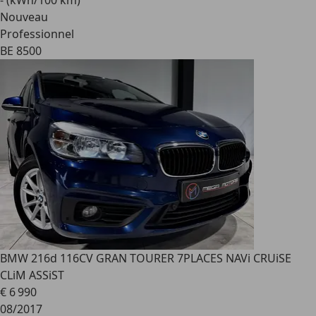
- (kWh/100 km)
Nouveau
Professionnel
BE 8500
BMW 216
d 116CV GRAN TOURER 7PLACES NAVi CRUiSE
CLiM ASSiST
€ 6 990
08/2017