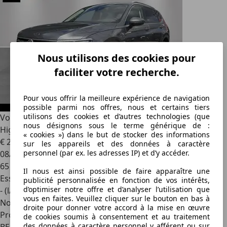
Nous utilisons des cookies pour
faciliter votre recherche.
Pour vous offrir la meilleure expérience de navigation
possible parmi nos offres, nous et certains tiers
utilisons des cookies et d’autres technologies (que
Volkswagen Tiguan Allspace
2.0 TSI 190 pk DSG - 4Motion -
nous désignons sous le terme générique de :
Highline
« cookies ») dans le but de stocker des informations
€ 21 995
sur les appareils et des données à caractère
personnel (par ex. les adresses IP) et d’y accéder.
08/2018
65 816 km
Il nous est ainsi possible de faire apparaître une
Essence
publicité personnalisée en fonction de vos intérêts,
d’optimiser notre offre et d’analyser l’utilisation que
- (l/100 km)
vous en faites. Veuillez cliquer sur le bouton en bas à
Nouveau
droite pour donner votre accord à la mise en œuvre
Professionnel
de cookies soumis à consentement et au traitement
des données à caractère personnel y afférent ou sur