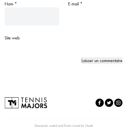
Nom
*
E-mail
*
Site web
Designed, coded and finely tuned by
Nuuk