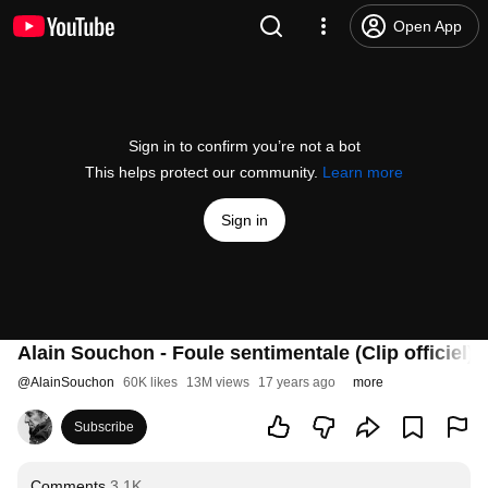
Open App
Sign in to confirm you’re not a bot
This helps protect our community.
Learn more
Sign in
Alain Souchon - Foule sentimentale (Clip officiel)
@
AlainSouchon
60K likes
13M views
17 years ago
more
Subscribe
Comments
3.1K