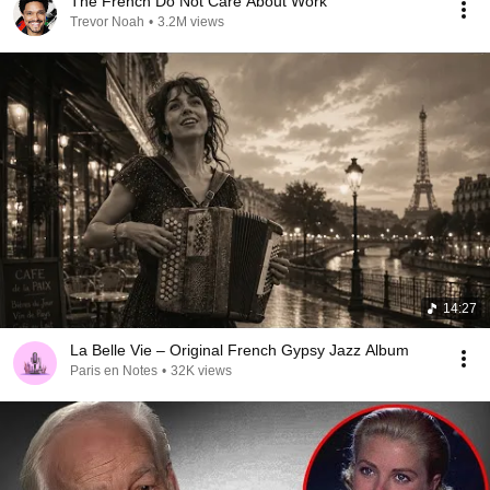
The French Do Not Care About Work
Trevor Noah
•
3.2M views
14:27
La Belle Vie – Original French Gypsy Jazz Album
Paris en Notes
•
32K views