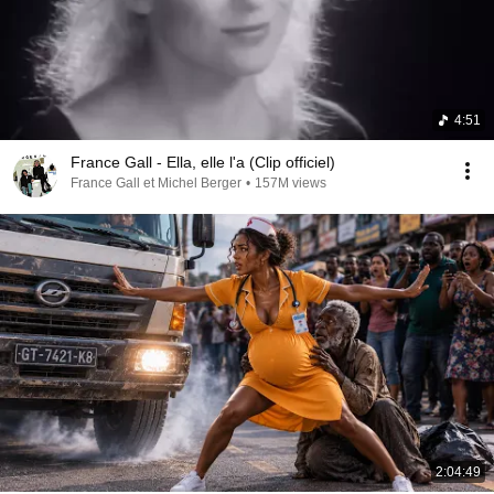
4:51
France Gall - Ella, elle l'a (Clip officiel)
France Gall et Michel Berger
•
157M views
2:04:49