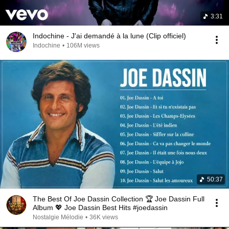
3:31
Indochine - J'ai demandé à la lune (Clip officiel)
Indochine
•
106M views
50:37
The Best Of Joe Dassin Collection 🏆 Joe Dassin Full
Album 💖 Joe Dassin Best Hits #joedassin
Nostalgie Mélodie
•
36K views