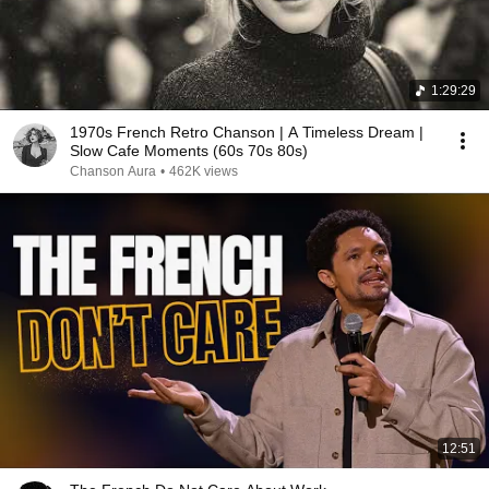
la société. Pour lui, nous sommes une foule 
sentimentale qui a d'autres ambitions que la 
possession. Nous devons à nouveau rêver , se tourner 
vers des choses simples comme regarder les étoiles et 
1:29:29
croire en un idéal plus spirituel.

Aussi, cette opposition entre les couplets et le refrain 
1970s French Retro Chanson | A Timeless Dream |
montre combien l'homme subit la société de 
Slow Cafe Moments (60s 70s 80s)
consommation. La chanson met en exergue deux 
Chanson Aura
•
462K views
visions de la société d'un côté une foule sentimentale 
fondé sur l'humanisme et des valeurs morales et de 
l'autre une foule insatiable de posséder des "choses".

Conclusion

Condamnation de la société de consommation par Alain 
Souchon // Duane Hanson.

L'art s'inscrit ici comme critique de la société et de son 
évolution mercantile.
12:51