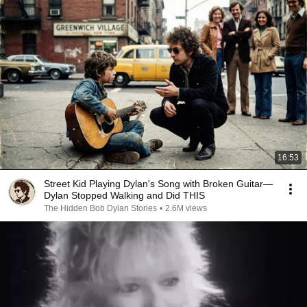
16:53
Street Kid Playing Dylan's Song with Broken Guitar—
Dylan Stopped Walking and Did THIS
The Hidden Bob Dylan Stories
•
2.6M views