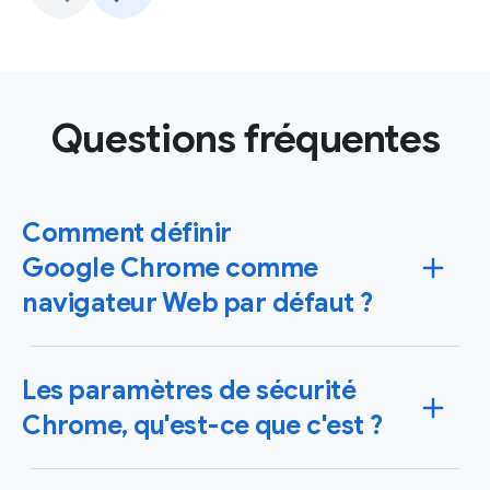
Questions fréquentes
Comment définir
Google Chrome comme
navigateur Web par défaut ?
Vous pouvez configurer Chrome comme votre
Les paramètres de sécurité
navigateur par défaut sur les systèmes d'exploitation
Windows et Mac, mais aussi sur vos appareils iPhone,
Chrome, qu'est-ce que c'est ?
iPad ou Android. Dans ce cas, les liens sur lesquels
vous cliquez s'ouvrent automatiquement dans
Fort d'un système et de fonctionnalités de sécurité