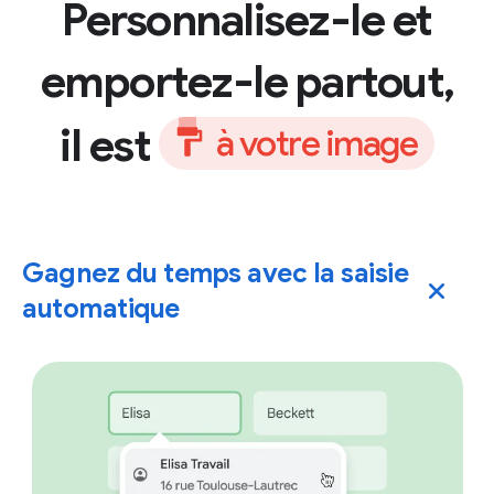
Personnalisez-le et
emportez-le partout,
il est
à
v
o
t
r
e
i
m
a
g
e
Gagnez du temps avec la saisie
automatique