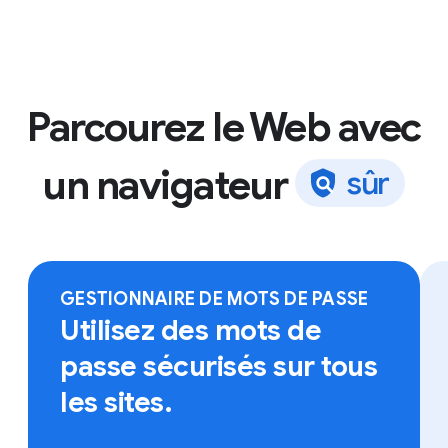
Parcourez le Web avec
un navigateur
s
û
r
Connectez-vous à Chrome sur l'appareil de votre
choix pour accéder à vos favoris, à vos mots de
passe enregistrés et bien plus.
GESTIONNAIRE DE MOTS DE PASSE
Utilisez des mots de
passe sécurisés sur tous
les sites.