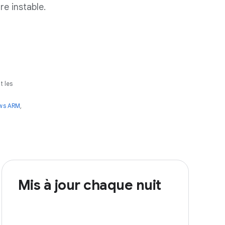
e instable.
t les
ws ARM
,
Mis à jour chaque nuit