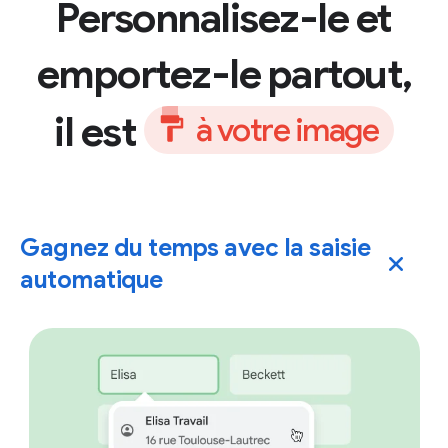
Personnalisez-le et
emportez-le partout,
il est
à
v
o
t
r
e
i
m
a
g
e
Gagnez du temps avec la saisie
automatique