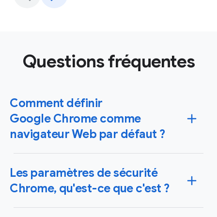
Questions fréquentes
Comment définir
Google Chrome comme
navigateur Web par défaut ?
Vous pouvez configurer Chrome comme votre
Les paramètres de sécurité
navigateur par défaut sur les systèmes d'exploitation
Windows et Mac, mais aussi sur vos appareils iPhone,
Chrome, qu'est-ce que c'est ?
iPad ou Android. Dans ce cas, les liens sur lesquels
vous cliquez s'ouvrent automatiquement dans
Fort d'un système et de fonctionnalités de sécurité