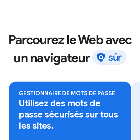
Parcourez le Web avec
un navigateur
s
û
r
Connectez-vous à Chrome sur l'appareil de votre
choix pour accéder à vos favoris, à vos mots de
passe enregistrés et bien plus.
GESTIONNAIRE DE MOTS DE PASSE
Utilisez des mots de
passe sécurisés sur tous
les sites.