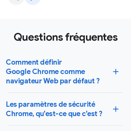
Questions fréquentes
Comment définir
Google Chrome comme
navigateur Web par défaut ?
Vous pouvez configurer Chrome comme votre
Les paramètres de sécurité
navigateur par défaut sur les systèmes d'exploitation
Windows et Mac, mais aussi sur vos appareils iPhone,
Chrome, qu'est-ce que c'est ?
iPad ou Android. Dans ce cas, les liens sur lesquels
vous cliquez s'ouvrent automatiquement dans
Fort d'un système et de fonctionnalités de sécurité