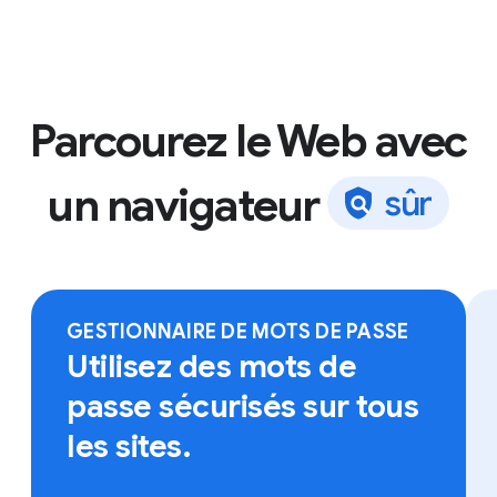
Parcourez le Web avec
un navigateur
s
û
r
Connectez-vous à Chrome sur l'appareil de votre
choix pour accéder à vos favoris, à vos mots de
passe enregistrés et bien plus.
GESTIONNAIRE DE MOTS DE PASSE
Utilisez des mots de
passe sécurisés sur tous
les sites.