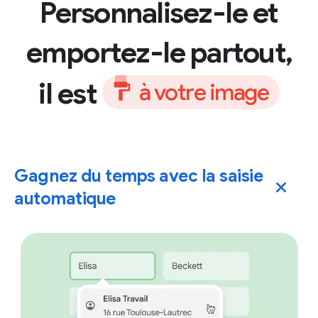
Personnalisez-le et
emportez-le partout,
il est
à
v
o
t
r
e
i
m
a
g
e
Gagnez du temps avec la saisie
automatique