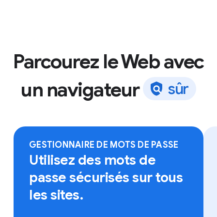
Parcourez le Web avec
un navigateur
s
û
r
Connectez-vous à Chrome sur l'appareil de votre
choix pour accéder à vos favoris, à vos mots de
passe enregistrés et bien plus.
GESTIONNAIRE DE MOTS DE PASSE
Utilisez des mots de
passe sécurisés sur tous
les sites.