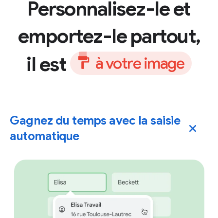
Personnalisez-le et
emportez-le partout,
il est
à
v
o
t
r
e
i
m
a
g
e
Gagnez du temps avec la saisie
automatique