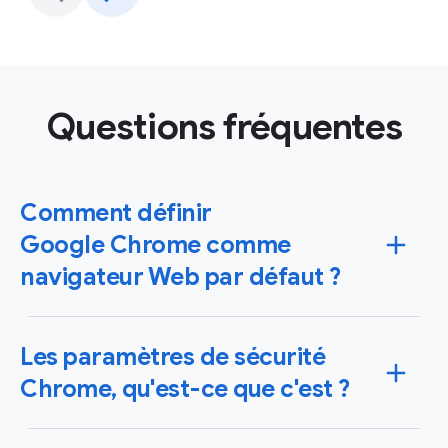
Questions fréquentes
Comment définir
Google Chrome comme
navigateur Web par défaut ?
Vous pouvez configurer Chrome comme votre
Les paramètres de sécurité
navigateur par défaut sur les systèmes d'exploitation
Windows et Mac, mais aussi sur vos appareils iPhone,
Chrome, qu'est-ce que c'est ?
iPad ou Android. Dans ce cas, les liens sur lesquels
vous cliquez s'ouvrent automatiquement dans
Fort d'un système et de fonctionnalités de sécurité