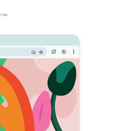
t les
pour
seur
e