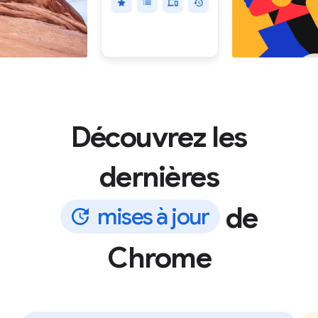
Découvrez les
dernières
de
m
i
s
e
s
à
j
o
u
r
Chrome