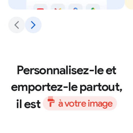
Personnalisez-le et
emportez-le partout,
il est
à
v
o
t
r
e
i
m
a
g
e